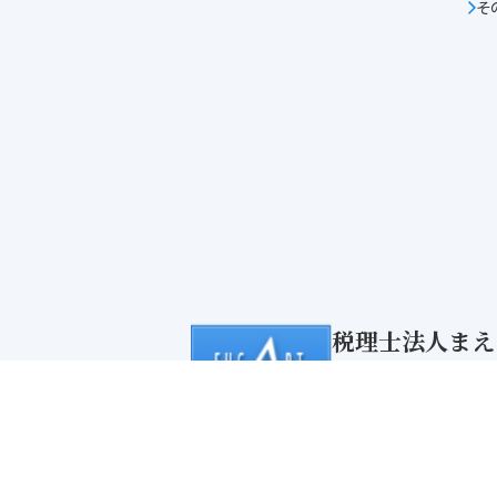
そ
税理士法人まえ
前野公認会計士
〒600-8474 京都
TEL 075-344-6500