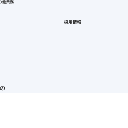
の他業務
採用情報
の
事務所
市下京区西洞院通四条下ル綾西洞院町726番地