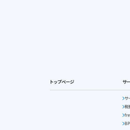
トップページ
サ
サ
税
f
B