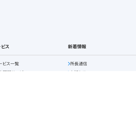
ービス
新着情報
ービス一覧
所長通信
務顧問サービス
お知らせ
reee導入指導付き
税務顧問サービス
税務トピックス
PO支援サービス
(経理代行)
税務情報
の他業務
採用情報