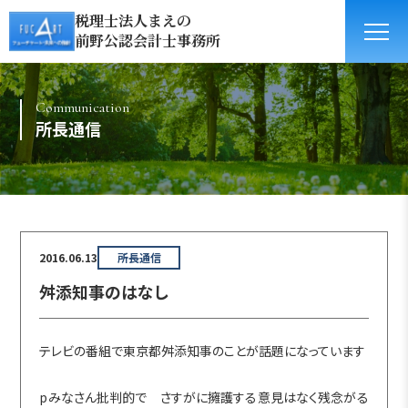
税理士法人まえの
前野公認会計士事務所
Communication
所長通信
2016.06.13
所長通信
舛添知事のはなし
テレビの番組で東京都舛添知事のことが話題になっています
pみなさん批判的で さすがに擁護する意見はなく残念がる