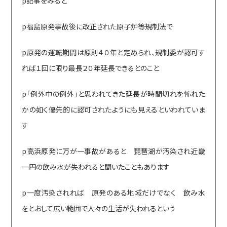
p記事をみると
p福島原発事故後に改正された原子炉等規制法で
p原発の運転期間は原則４０年と定められ、規制委が認可す
れば１回に限り最長２０年延長できるとのこと
p「例外中の例外」と思われてきた延長が時間切れを怖れた
かの如く優先的に認可されたようにも見えるといわれていま
す
p高浜原発に万が一事故があると 琵琶湖が汚染され近畿
一円の飲み水が失われると聞いたこともあります
p一度汚染されれば 原発のある地域だけでなく 飲み水
をとおして広い範囲で人々の生活が失われるという