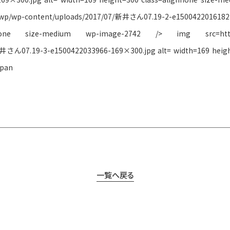
/wp/wp-content/uploads/2017/07/新井さん07.19-2-e1500422016182-
nnone size-medium wp-image-2742 /> img src=https:
井さん07.19-3-e1500422033966-169×300.jpg alt= width=169 height
span
一覧へ戻る