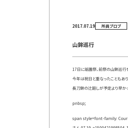
2017.07.19
所員ブロブ
山鉾巡行
17日に祇園祭、前祭の山鉾巡行
今年は祝日と重なったこともあり
長刀鉾の辻廻しが予定より早か
pnbsp;
span style=font-family: Co
さん07.19-e1500421998504-16