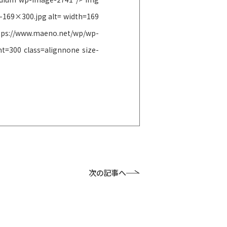
169×300.jpg alt= width=169
//www.maeno.net/wp/wp-
=300 class=alignnone size-
次の記事へ