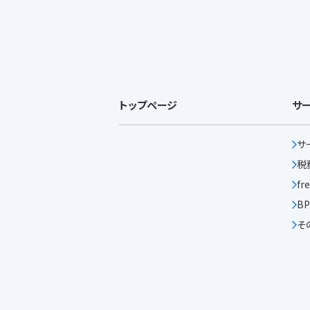
トップページ
サ
サ
税
f
B
そ