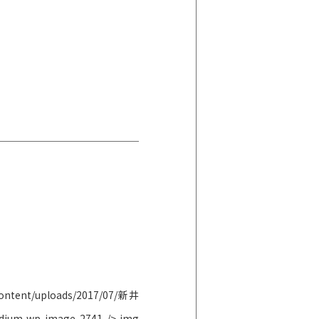
-content/uploads/2017/07/新井
edium wp-image-2741 /> img