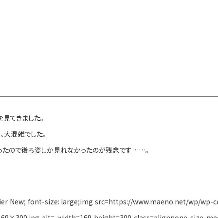
を見てきました。
、大混雑でした。
ったので後ろ姿しか見れなかったのが残念です……。
urier New; font-size: large;img src=https://www.maeno.net/wp/wp
9×300.jpg alt= width=169 height=300 class=alignnone size-m