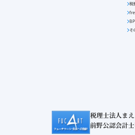
税
f
B
そ
税理士法人まえ
前野公認会計士