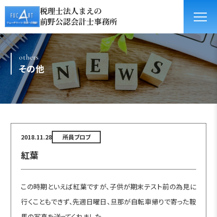
税理士法人まえの
前野公認会計士事務所
others
その他
2018.11.28
所員ブロブ
紅葉
この時期といえば紅葉ですが、子供が期末テスト前の為見に
行くこともできず、先週日曜日、旦那が自転車帰りで寄った鞍
馬の写真を送ってくれました。