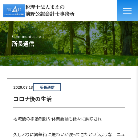
税理士法人まえの
前野公認会計士事務所
Communication
所長通信
2020.07.13
所長通信
コロナ後の生活
地域間の移動制限や休業要請も徐々に解除され
久しぶりに繁華街に賑わいが戻ってきたというような ニュ