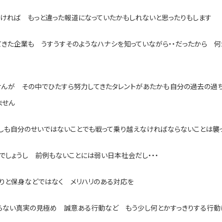
なければ もっと違った報道になっていたかもしれないと思ったりもします
てきた企業も うすうすそのようなハナシを知っていながら・・だったから 
せんが その中でひたすら努力してきたタレントがあたかも自分の過去の過ち
ません
しも自分のせいではないことでも戦って乗り越えなければならないことは襲
でしょうし 前例もないことには弱い日本社会だし・・・
きりと保身などではなく メリハリのある対応を
らない真実の見極め 誠意ある行動など もう少し何とかすっきりする行動