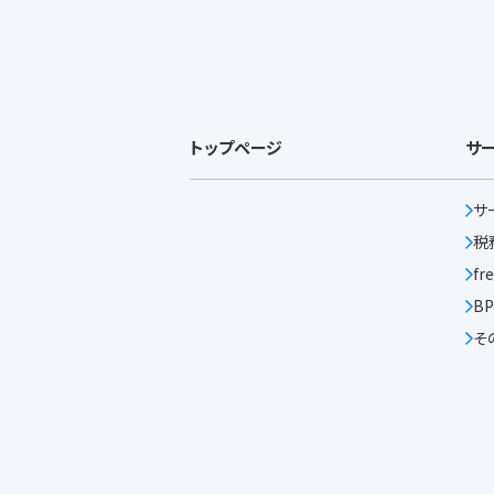
トップページ
サ
サ
税
f
B
そ