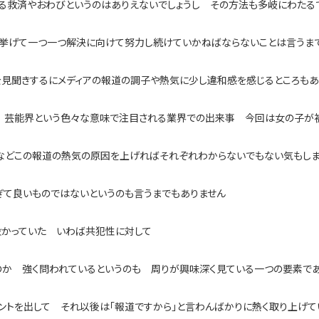
なる救済やおわびというのはありえないでしょうし その方法も多岐にわた
を挙げて一つ一つ解決に向けて努力し続けていかねばならないことは言うま
を見聞きするにメディアの報道の調子や熱気に少し違和感を感じるところもあ
 芸能界という色々な意味で注目される業界での出来事 今回は女の子が
などこの報道の熱気の原因を上げればそれぞれわからないでもない気もし
ぎて良いものではないというのも言うまでもありません
一役かっていた いわば共犯性に対して
のか 強く問われているというのも 周りが興味深く見ている一つの要素であ
ントを出して それ以後は「報道ですから」と言わんばかりに熱く取り上げ