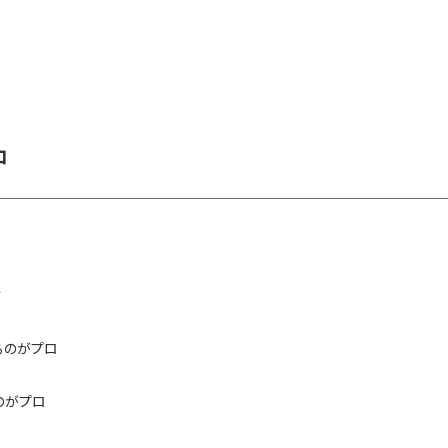
ロ
す
るのがプロ
のがプロ