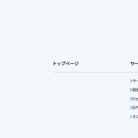
トップページ
サ
サ
税
f
B
そ