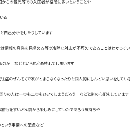
国からの観光等での入国者が格段に多いということや
ている
と自己分析をしたりしています
近は情報の真偽を見極める等の冷静な対応が不可欠であることはわかってい
るのか などといらぬ心配もしてしまいます
往症のぜんそくで咳がとまらなくなったりと個人的にしんどい思いをしてい
 周りの人は一歩も二歩もひいてしまうだろう などと別の心配もしています
の旅行をずいぶん前から楽しみにしていたであろう気持ちや
いという事情への配慮など