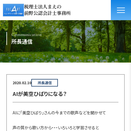
税理士法人まえの
前野公認会計士事務所
Communication
所長通信
2020.02.10
所長通信
AIが美空ひばりになる？
AIに「美空ひばり」さんの今までの歌声などを聞かせて
声の質から歌い方から・・・いろいろと学習させると