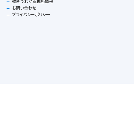
動画でわかる税務情報
お問い合わせ
プライバシーポリシー
税理士法人まえの
前野公認会計士事務所
〒600-8474 京都市下京区西洞院通四条下ル綾西洞院町726番地
TEL 075-344-6500