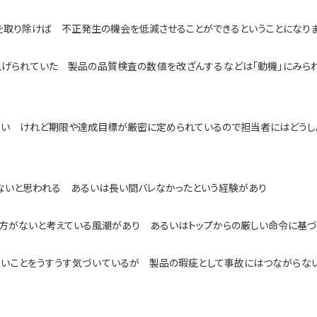
を取り除けば 不正発生の機会を低減させることができるということになり
上げられていた 製品の品質検査の数値を改ざんするなどは「動機」にみら
ない けれど期限や達成目標が厳密に定められているので担当者にはどうしよ
ないと思われる あるいは長い間バレなかったという経験があり
方がないと考えている風潮があり あるいはトップからの厳しい命令に基
ないことをうすうす気づいているが 製品の瑕疵として事故にはつながらな