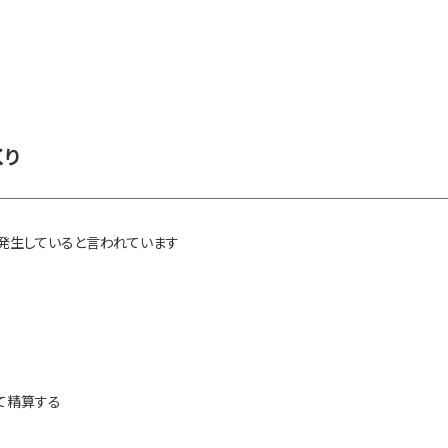
くり
発生していると言われています
て精算する